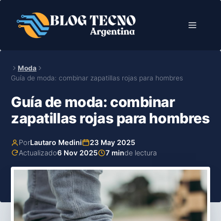
Saltar
al
Menú
contenido
Moda
Guía de moda: combinar zapatillas rojas para hombres
Guía de moda: combinar
zapatillas rojas para hombres
Por
Lautaro Medini
23 May 2025
Actualizado
6 Nov 2025
7 min
de lectura