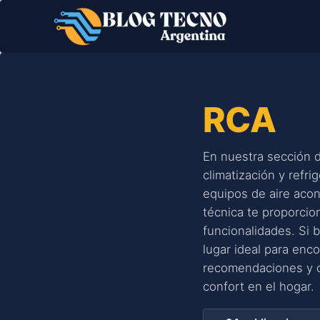
Saltar
al
contenido
RCA
En nuestra sección 
climatización y refr
equipos de aire acon
técnica te proporcio
funcionalidades. Si 
lugar ideal para enc
recomendaciones y c
confort en el hogar.