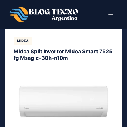
Saltar
al
Menú
contenido
MIDEA
Midea Split Inverter Midea Smart 7525
fg Msagic-30h-n10m