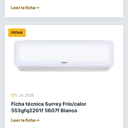
Leer la ficha
FICHA
5 Jul 2026
Ficha técnica Surrey Frío/calor
553gfq2201f 5607f Blanco
Leer la ficha