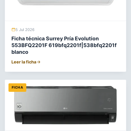
5 Jul 2026
Ficha técnica Surrey Pría Evolution
553BFQ2201F 619bfq2201f|538bfq2201f
blanco
Leer la ficha
FICHA