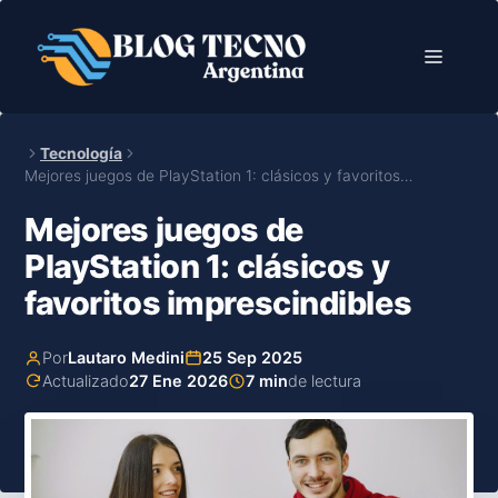
Saltar
al
Menú
contenido
Tecnología
Mejores juegos de PlayStation 1: clásicos y favoritos…
Mejores juegos de
PlayStation 1: clásicos y
favoritos imprescindibles
Por
Lautaro Medini
25 Sep 2025
Actualizado
27 Ene 2026
7 min
de lectura