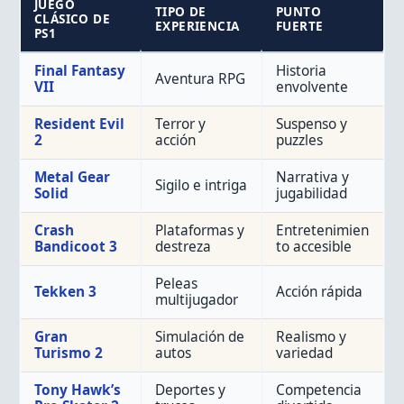
JUEGO
TIPO DE
PUNTO
CLÁSICO DE
EXPERIENCIA
FUERTE
PS1
Final Fantasy
Historia
Aventura RPG
VII
envolvente
Resident Evil
Terror y
Suspenso y
2
acción
puzzles
Metal Gear
Narrativa y
Sigilo e intriga
Solid
jugabilidad
Crash
Plataformas y
Entretenimien
Bandicoot 3
destreza
to accesible
Peleas
Tekken 3
Acción rápida
multijugador
Gran
Simulación de
Realismo y
Turismo 2
autos
variedad
Tony Hawk’s
Deportes y
Competencia