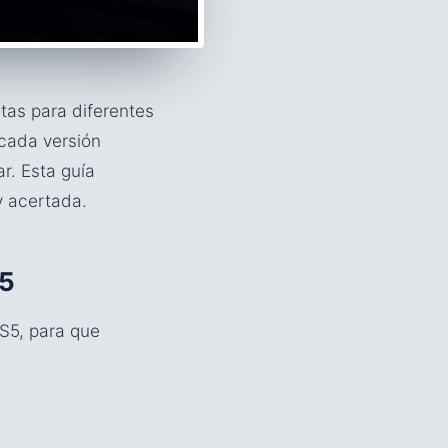
tas para diferentes
 cada versión
r. Esta guía
y acertada.
S5
PS5, para que