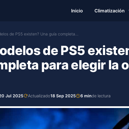
Inicio
Climatización
elos de PS5 existen? Una guía completa…
delos de PS5 existe
mpleta para elegir la 
20 Jul 2025
Actualizado
18 Sep 2025
6 min
de lectura