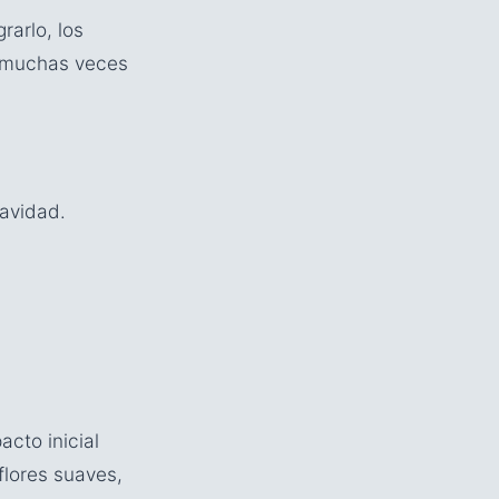
rarlo, los
, muchas veces
uavidad.
cto inicial
 flores suaves,