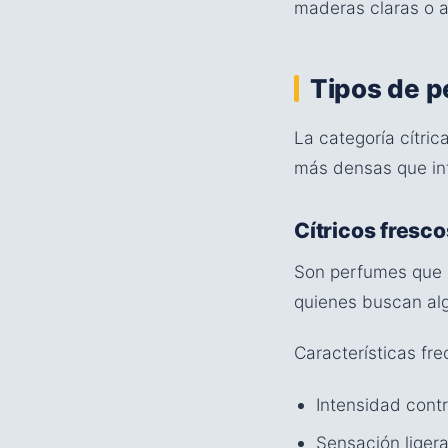
maderas claras o a
Tipos de p
La categoría cítri
más densas que int
Cítricos fresco
Son perfumes que m
quienes buscan algo
Características fr
Intensidad cont
Sensación ligera