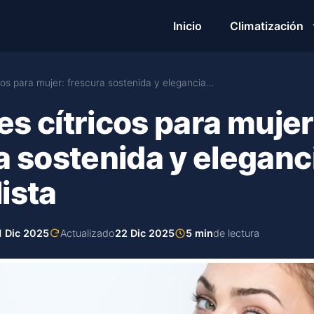
Inicio
Climatización
cos para mujer: frescura sostenida y elegancia…
s cítricos para mujer
a sostenida y eleganc
ista
1 Dic 2025
Actualizado
22 Dic 2025
5 min
de lectura