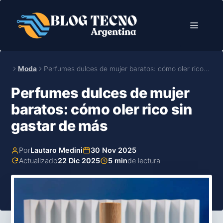
Saltar
al
Menú
contenido
Moda
Perfumes dulces de mujer baratos: cómo oler rico…
Perfumes dulces de mujer
baratos: cómo oler rico sin
gastar de más
Por
Lautaro Medini
30 Nov 2025
Actualizado
22 Dic 2025
5 min
de lectura