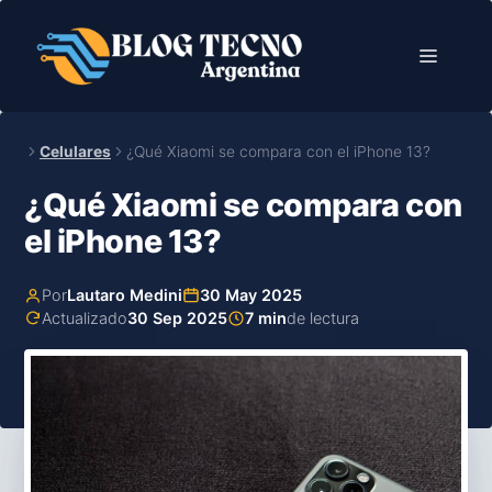
Saltar
al
Menú
contenido
Celulares
¿Qué Xiaomi se compara con el iPhone 13?
¿Qué Xiaomi se compara con
el iPhone 13?
Por
Lautaro Medini
30 May 2025
Actualizado
30 Sep 2025
7 min
de lectura