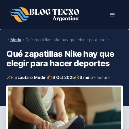
Saltar
al
Menú
contenido
Moda
Qué zapatillas Nike hay que elegir para hacer…
Qué zapatillas Nike hay que
elegir para hacer deportes
Por
Lautaro Medini
6 Oct 2025
6 min
de lectura