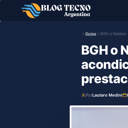
Saltar
al
contenido
Guías
BGH o Noblex: 
BGH o N
acondic
prestac
Por
Lautaro Medini