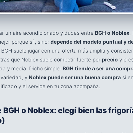
ar un aire acondicionado y dudas entre
BGH o Noblex
,
mejor porque sí”, sino:
depende del modelo puntual y de
BGH suele jugar con una oferta más amplia y consisten
ntras que Noblex suele competir fuerte por
precio
y pre
da y media. Dicho simple:
BGH tiende a ser una compr
 variedad, y
Noblex puede ser una buena compra
si e
cificado y el service en tu zona acompaña.
 BGH o Noblex: elegí bien las frigorí
o)