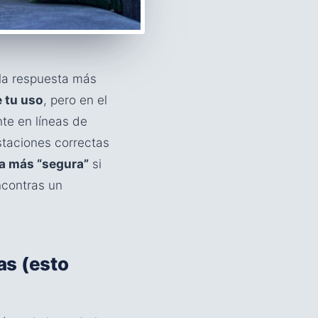
 la respuesta más
 tu uso
, pero en el
te en líneas de
staciones correctas
a más “segura”
si
ncontras un
as (esto