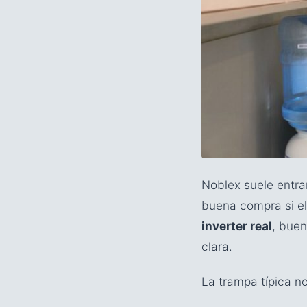
Noblex suele entra
buena compra si e
inverter real
, buen
clara.
La trampa típica n