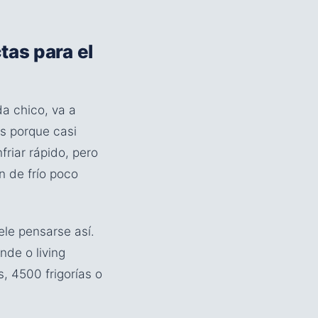
ctas para el
da chico, va a
ás porque casi
riar rápido, pero
 de frío poco
ele pensarse así.
nde o living
, 4500 frigorías o