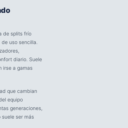
ado
de splits frío
 de uso sencilla.
zadores,
nfort diario. Suele
n irse a gamas
idad que cambian
 del equipo
ntas generaciones,
o suele ser más