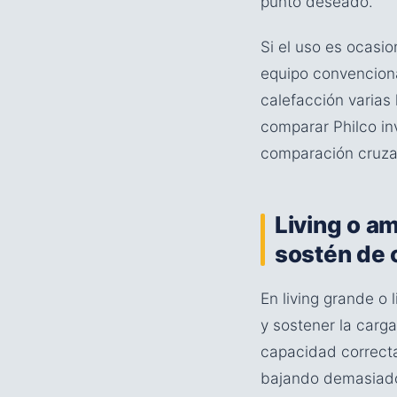
punto deseado.
Si el uso es ocasio
equipo convenciona
calefacción varias h
comparar Philco in
comparación cruzad
Living o am
sostén de 
En living grande o l
y sostener la carga
capacidad correcta
bajando demasiado 