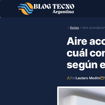
Saltar
al
contenido
Guías
Aire acondicio
Aire ac
cuál co
según e
Por
Lautaro Medini