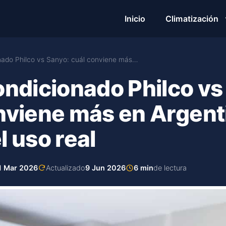
Inicio
Climatización
nado Philco vs Sanyo: cuál conviene más…
ondicionado Philco vs
nviene más en Argent
l uso real
1 Mar 2026
Actualizado
9 Jun 2026
6 min
de lectura