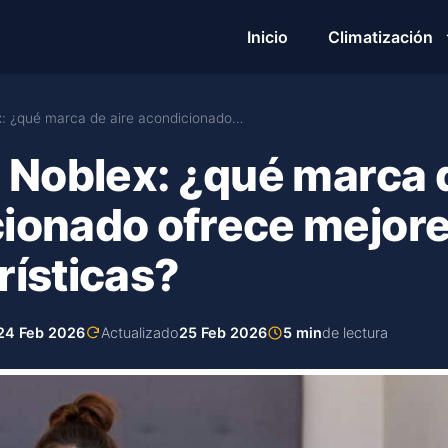
Inicio
Climatización
x: ¿qué marca de aire acondicionado…
o Noblex: ¿qué marca 
ionado ofrece mejor
rísticas?
24 Feb 2026
Actualizado
25 Feb 2026
5 min
de lectura