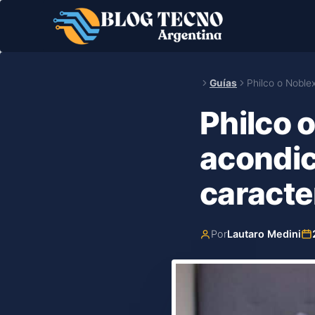
Saltar
al
contenido
Guías
Philco o Noble
Philco 
acondic
caracte
Por
Lautaro Medini