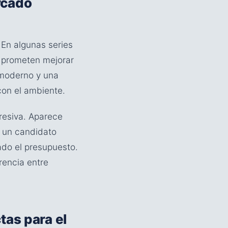
rcado
 En algunas series
 prometen mejorar
 moderno y una
con el ambiente.
resiva. Aparece
n un candidato
iado el presupuesto.
erencia entre
ctas para el