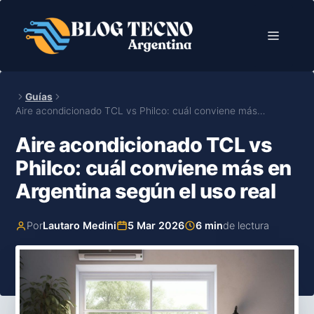
Saltar
al
Menú
contenido
Guías
Aire acondicionado TCL vs Philco: cuál conviene más…
Aire acondicionado TCL vs
Philco: cuál conviene más en
Argentina según el uso real
Por
Lautaro Medini
5 Mar 2026
6 min
de lectura