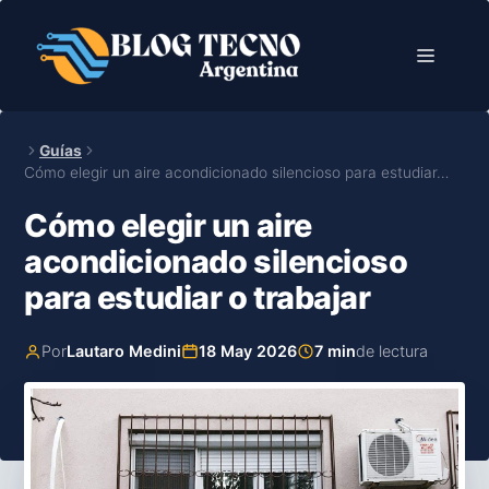
Saltar
al
Menú
contenido
Guías
Cómo elegir un aire acondicionado silencioso para estudiar…
Cómo elegir un aire
acondicionado silencioso
para estudiar o trabajar
Por
Lautaro Medini
18 May 2026
7 min
de lectura