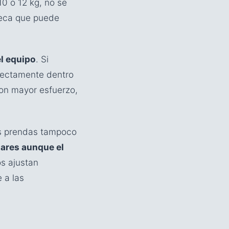
0 o 12 kg, no se
seca que puede
l equipo
. Si
rectamente dentro
con mayor esfuerzo,
cas prendas tampoco
ares aunque el
s ajustan
 a las