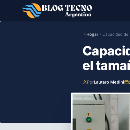
Saltar
al
contenido
Hogar
Capacidad de l
Capacid
el tama
Por
Lautaro Medini