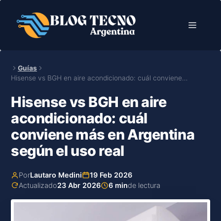
Saltar
al
Menú
contenido
Guías
Hisense vs BGH en aire acondicionado: cuál conviene…
Hisense vs BGH en aire
acondicionado: cuál
conviene más en Argentina
según el uso real
Por
Lautaro Medini
19 Feb 2026
Actualizado
23 Abr 2026
6 min
de lectura