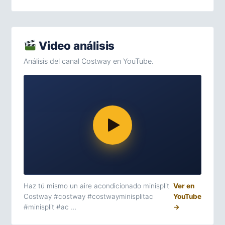
Video análisis
Análisis del canal Costway en YouTube.
Haz tú mismo un aire acondicionado minisplit
Ver en
Costway #costway #costwayminisplitac
YouTube
#minisplit #ac …
→