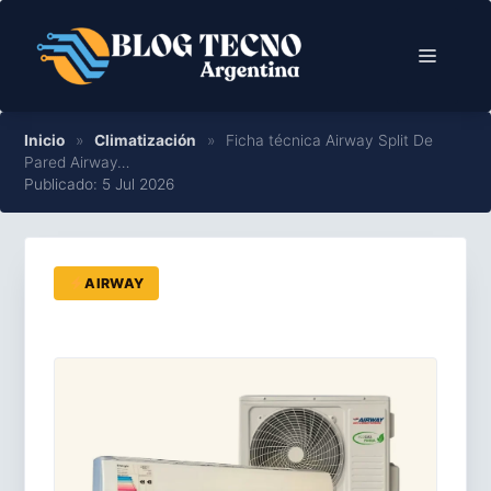
Saltar
al
Menú
contenido
Inicio
»
Climatización
»
Ficha técnica Airway Split De
Pared Airway…
Publicado: 5 Jul 2026
AIRWAY