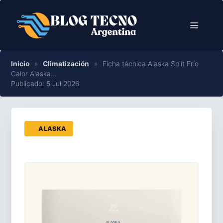
Saltar
al
Menú
contenido
Inicio
»
Climatización
»
Ficha técnica Alaska Split Frío
Calor Alaska…
Publicado: 5 Jul 2026
ALASKA