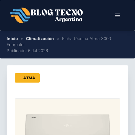
Saltar
al
Menú
contenido
Inicio
»
Climatización
»
Ficha técnica Atma 3000
Frio/calor
Publicado: 5 Jul 2026
ATMA