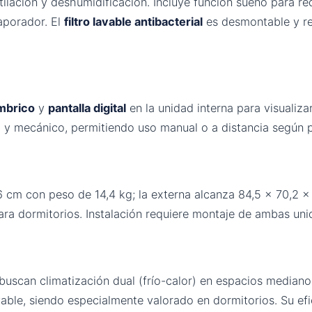
ntilación y deshumidificación. Incluye función sueño para r
aporador. El
filtro lavable antibacterial
es desmontable y reu
ámbrico
y
pantalla digital
en la unidad interna para visualiz
 y mecánico, permitiendo uso manual o a distancia según p
,6 cm con peso de 14,4 kg; la externa alcanza 84,5 × 70,2
ara dormitorios. Instalación requiere montaje de ambas unid
uscan climatización dual (frío-calor) en espacios medianos
lavable, siendo especialmente valorado en dormitorios. Su efi