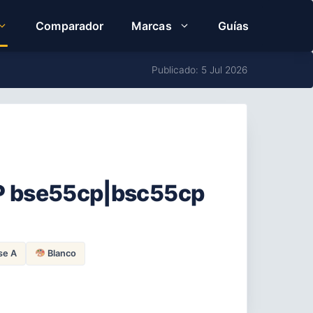
Comparador
Marcas
Guías
Publicado: 5 Jul 2026
CP bse55cp|bsc55cp
se A
Blanco