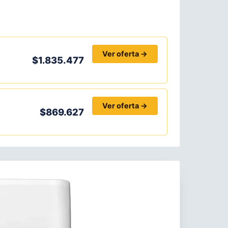
Ver oferta →
$1.835.477
Ver oferta →
$869.627