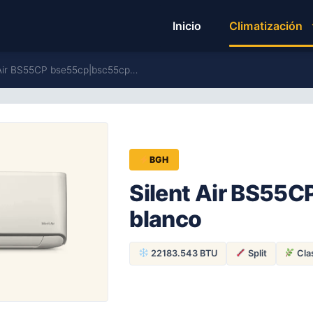
Inicio
Climatización
 Air BS55CP bse55cp|bsc55cp…
BGH
Silent Air BS55
blanco
22183.543 BTU
Split
Cla