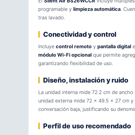
El
Silent Air BS26WCCR
incluye múltiple
programable y
limpieza automática
. Cue
tras lavado.
Conectividad y control
Incluye
control remoto
y
pantalla digital
e
módulo Wi-Fi opcional
que permite agrega
garantizando flexibilidad de uso.
Diseño, instalación y ruido
La unidad interna mide 72.2 cm de ancho ×
unidad externa mide 72 × 49.5 × 27 cm y 
conversación baja, justificando su denomina
Perfil de uso recomendado