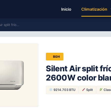
Inicio
Climatización
r split frío…
BGH
Silent Air split f
2600W color bl
9214.703 BTU
Split
Clas