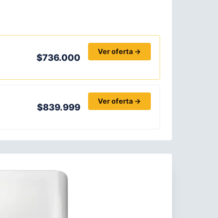
Ver oferta →
$736.000
Ver oferta →
$839.999