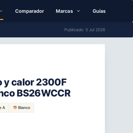
Comparador
Marcas
Guías
Publicado: 5 Jul 2026
río y calor 2300F
anco BS26WCCR
e A
Blanco