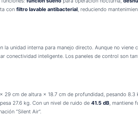
s funciones:
función sueño
para operación nocturna,
deshu
nta con
filtro lavable antibacterial
, reduciendo mantenimiento
n la unidad interna para manejo directo. Aunque no viene 
r conectividad inteligente. Los paneles de control son ta
 29 cm de altura × 18.7 cm de profundidad, pesando 8.3 kg
pesa 27.6 kg. Con un nivel de ruido de
41.5 dB
, mantiene 
ción “Silent Air”.