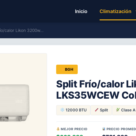
Inicio
Climatización
río/calor Likon 3200w…
BGH
Split Frío/calor 
LKS35WCEW Colo
12000 BTU
Split
Clase A
MEJOR PRECIO
PRECIO PROMED