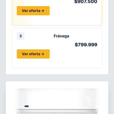
$907.500
Ver oferta →
Frávega
2
$799.999
Ver oferta →