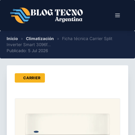
Saltar
al
Menú
contenido
Inicio
»
Climatización
»
Ficha técnica Carrier Split
Inverter Smart 3096f…
Publicado: 5 Jul 2026
CARRIER