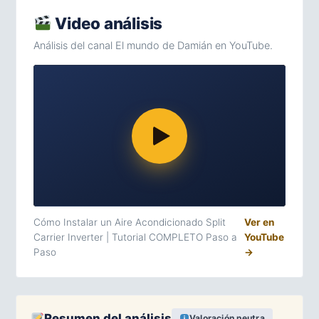
Video análisis
Análisis del canal El mundo de Damián en YouTube.
Cómo Instalar un Aire Acondicionado Split
Ver en
Carrier Inverter | Tutorial COMPLETO Paso a
YouTube
Paso
→
Resumen del análisis
Valoración neutra