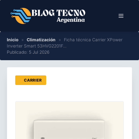
Saltar
al
Menú
contenido
Inicio
»
Climatización
»
Ficha técnica Carrier XPower
Inverter Smart 53HVG2201F…
Publicado: 5 Jul 2026
CARRIER