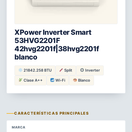
XPower Inverter Smart
53HVG2201F
42hvg2201f|38hvg2201f
blanco
21842.258 BTU
Split
Inverter
Clase A++
Wi-Fi
Blanco
CARACTERÍSTICAS PRINCIPALES
MARCA