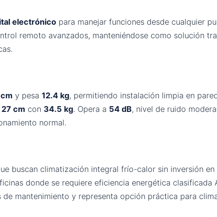
ital electrónico
para manejar funciones desde cualquier pu
ntrol remoto avanzados, manteniéndose como solución trad
cas.
6 cm
y pesa
12.4 kg
, permitiendo instalación limpia en pare
 27 cm
con
34.5 kg
. Opera a
54 dB
, nivel de ruido moder
ionamiento normal.
e buscan climatización integral frío-calor sin inversión en
cinas donde se requiere eficiencia energética clasificada
s de mantenimiento y representa opción práctica para clima