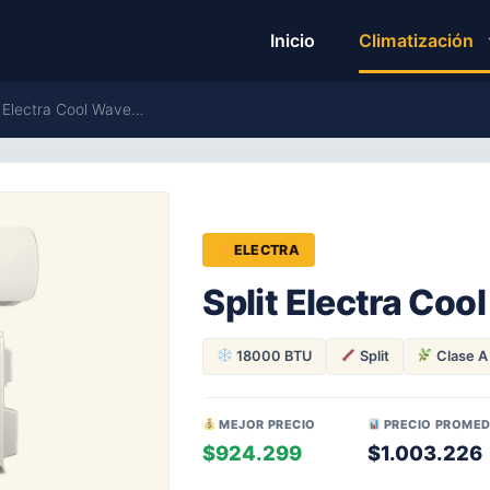
Inicio
Climatización
it Electra Cool Wave…
ELECTRA
Split Electra Co
18000 BTU
Split
Clase A
MEJOR PRECIO
PRECIO PROMED
$924.299
$1.003.226