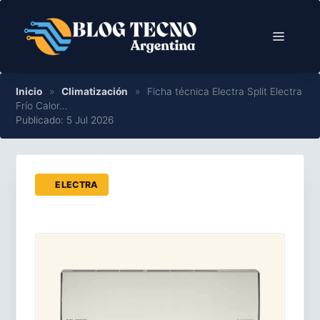
Saltar
al
Menú
contenido
Inicio
»
Climatización
»
Ficha técnica Electra Split Electra
Frío Calor…
Publicado: 5 Jul 2026
ELECTRA