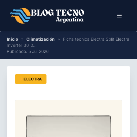
Saltar
al
Menú
contenido
Inicio
»
Climatización
»
Ficha técnica Electra Split Electra
Inverter 3010…
Publicado: 5 Jul 2026
ELECTRA