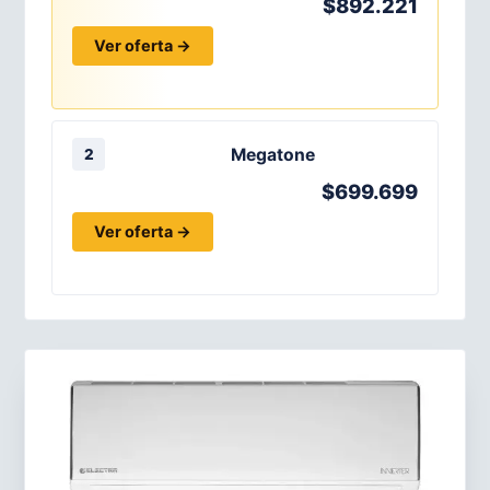
$892.221
Ver oferta →
Megatone
2
$699.699
Ver oferta →