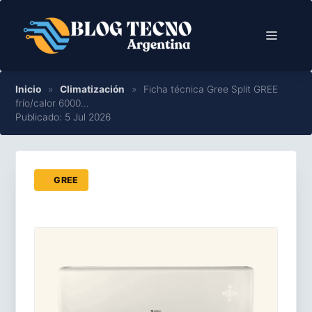
Saltar
al
Menú
contenido
Inicio
»
Climatización
»
Ficha técnica Gree Split GREE
frío/calor 6000…
Publicado: 5 Jul 2026
GREE