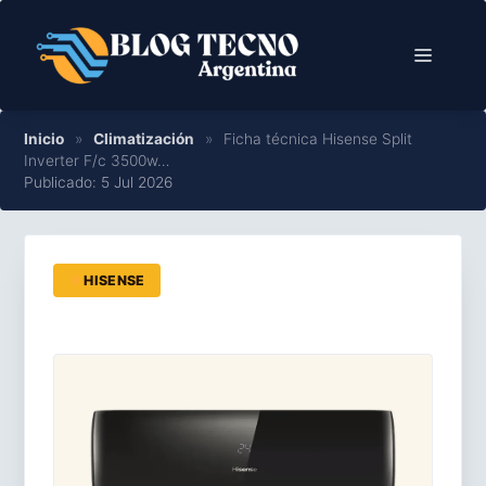
Saltar
al
Menú
contenido
Inicio
»
Climatización
»
Ficha técnica Hisense Split
Inverter F/c 3500w…
Publicado: 5 Jul 2026
HISENSE