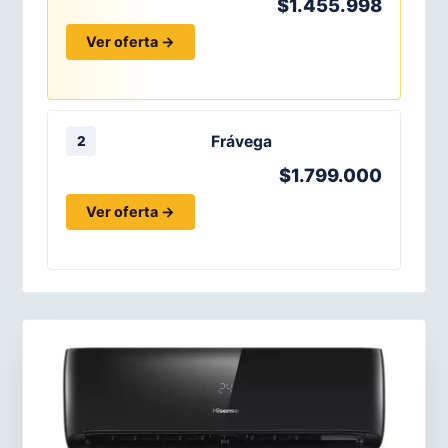
$1.455.998
Ver oferta →
Frávega
2
$1.799.000
Ver oferta →