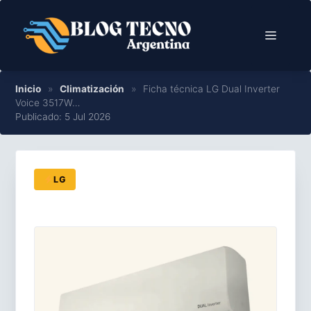
Saltar
al
Menú
contenido
Inicio
»
Climatización
»
Ficha técnica LG Dual Inverter
Voice 3517W…
Publicado: 5 Jul 2026
LG