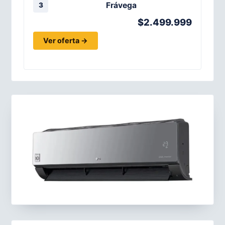
Frávega
3
$2.499.999
Ver oferta →