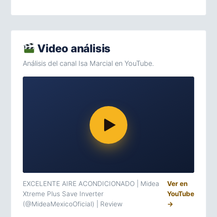
Video análisis
Análisis del canal Isa Marcial en YouTube.
EXCELENTE AIRE ACONDICIONADO | Midea
Ver en
Xtreme Plus Save Inverter
YouTube
(@MideaMexicoOficial) | Review
→