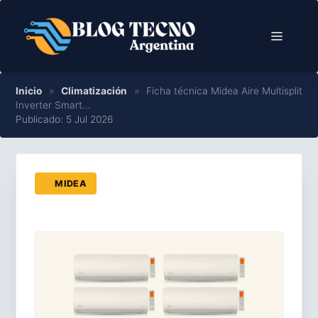
Saltar
al
Menú
contenido
Inicio
»
Climatización
»
Ficha técnica Midea Aire Multisplit
Inverter Smart…
Publicado: 5 Jul 2026
MIDEA