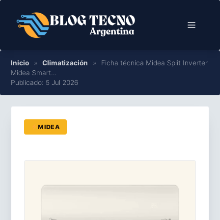
Saltar
al
Menú
contenido
Inicio
»
Climatización
»
Ficha técnica Midea Split Inverter
Midea Smart…
Publicado: 5 Jul 2026
MIDEA