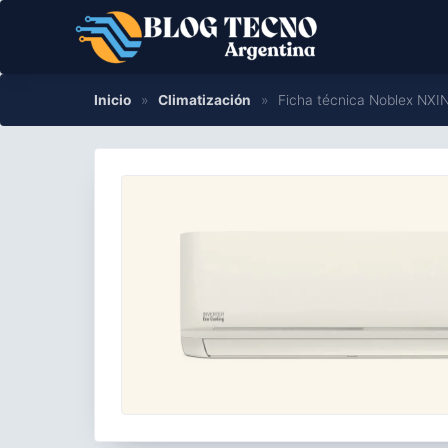
Saltar
al
contenido
Inicio
»
Climatización
»
Ficha técnica Noblex NX