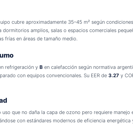
quipo cubre aproximadamente 35–45 m² según condiciones d
a dormitorios amplios, salas o espacios comerciales pequ
as frías en áreas de tamaño medio.
nsumo
n refrigeración y
B
en calefacción según normativa argent
parado con equipos convencionales. Su EER de
3.27
y CO
dad
io uso que no daña la capa de ozono pero requiere manejo e
eándose con estándares modernos de eficiencia energética 