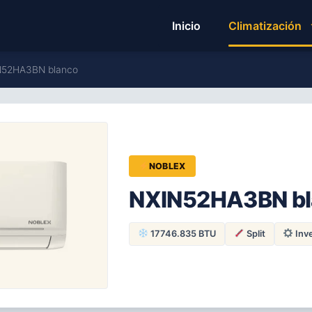
Inicio
Climatización
IN52HA3BN blanco
NOBLEX
NXIN52HA3BN bl
17746.835 BTU
Split
Inve