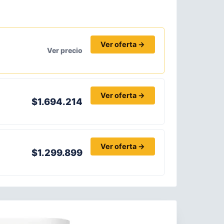
Ver oferta →
Ver precio
Ver oferta →
$1.694.214
Ver oferta →
$1.299.899