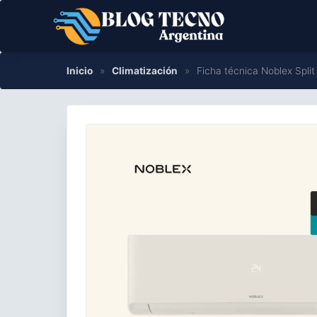
Saltar
al
contenido
Inicio
»
Climatización
»
Ficha técnica Noblex Split