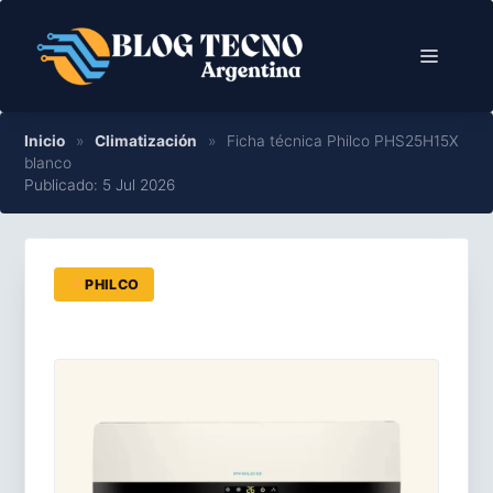
Saltar
al
Menú
contenido
Inicio
»
Climatización
»
Ficha técnica Philco PHS25H15X
blanco
Publicado: 5 Jul 2026
PHILCO