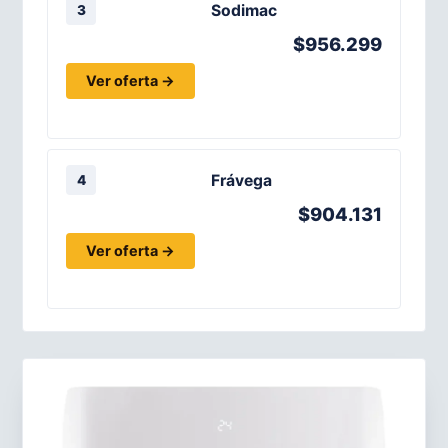
Sodimac
3
$956.299
Ver oferta →
Frávega
4
$904.131
Ver oferta →