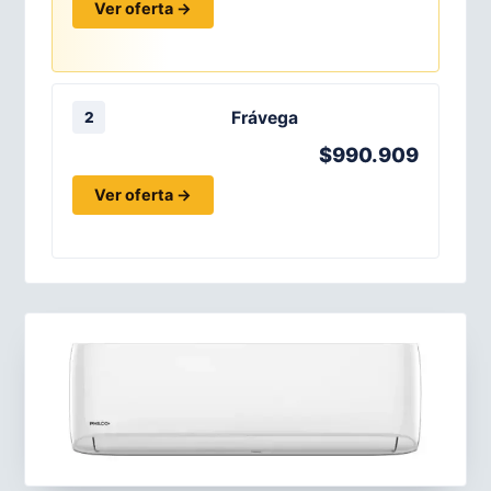
Ver oferta →
Frávega
2
$990.909
Ver oferta →