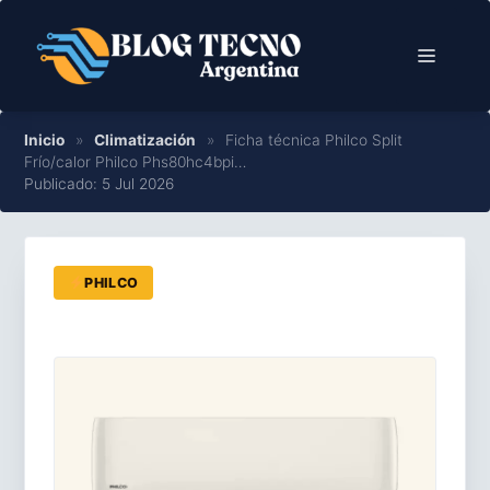
Saltar
al
Menú
contenido
Inicio
»
Climatización
»
Ficha técnica Philco Split
Frío/calor Philco Phs80hc4bpi…
Publicado: 5 Jul 2026
PHILCO