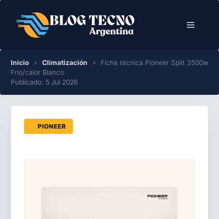
Saltar
al
Menú
contenido
Inicio
»
Climatización
»
Ficha técnica Pioneer Split 3500w
Frio/calor Blanco
Publicado: 5 Jul 2026
PIONEER