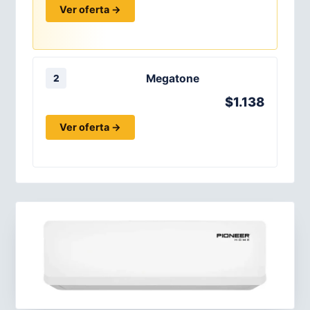
Ver oferta →
Megatone
2
$1.138
Ver oferta →