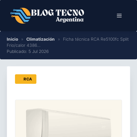
Saltar
al
Menú
contenido
Inicio
»
Climatización
»
Ficha técnica RCA Re5100fc Split
Frio/calor 4386…
Publicado: 5 Jul 2026
RCA