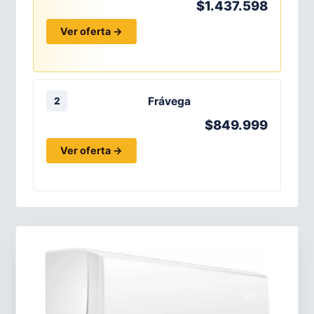
$1.437.598
Ver oferta →
Frávega
2
$849.999
Ver oferta →