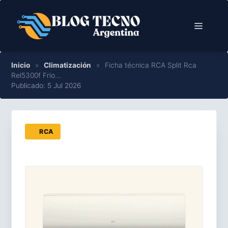
Saltar
al
Menú
contenido
Inicio
»
Climatización
»
Ficha técnica RCA Split Rca
Rel5300f Frio…
Publicado: 5 Jul 2026
RCA