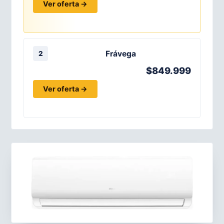
Ver oferta →
Frávega
2
$849.999
Ver oferta →