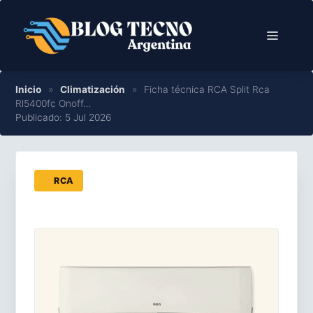
Saltar
al
Menú
contenido
Inicio
»
Climatización
»
Ficha técnica RCA Split Rca
Rl5400fc Onoff…
Publicado: 5 Jul 2026
RCA