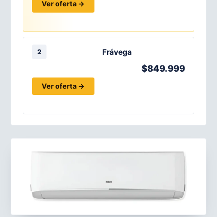
Ver oferta →
Frávega
2
$849.999
Ver oferta →