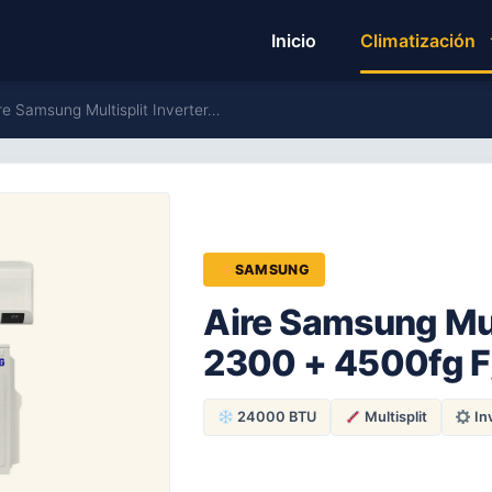
Inicio
Climatización
e Samsung Multisplit Inverter…
SAMSUNG
Aire Samsung Mult
2300 + 4500fg F
24000 BTU
Multisplit
In