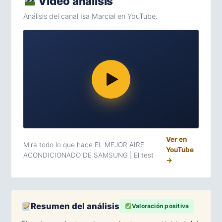
Video análisis
Análisis del canal Isa Marcial en YouTube.
Ver en
Mira todo lo que hace EL MEJOR AIRE
YouTube
ACONDICIONADO DE SAMSUNG | El test
→
Resumen del análisis
Valoración positiva