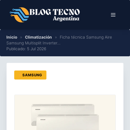
Saltar
al
Menú
contenido
Inicio
»
Climatización
»
Ficha técnica Samsung Aire
Samsung Multisplit Inverter…
Publicado: 5 Jul 2026
SAMSUNG