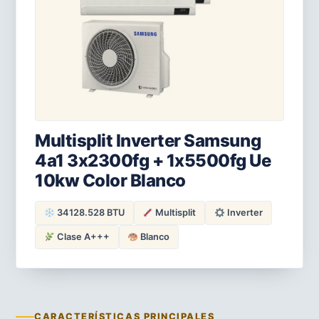
Multisplit Inverter Samsung
4a1 3x2300fg + 1x5500fg Ue
10kw Color Blanco
34128.528 BTU
Multisplit
Inverter
Clase A+++
Blanco
CARACTERÍSTICAS PRINCIPALES