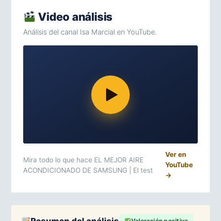
Video análisis
Análisis del canal Isa Marcial en YouTube.
Ver en
Mira todo lo que hace EL MEJOR AIRE
YouTube
ACONDICIONADO DE SAMSUNG | El test
→
Valoración positiva