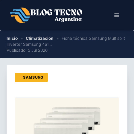
Saltar
al
Menú
contenido
Inicio
»
Climatización
»
Ficha técnica Samsung Multisplit
Inverter Samsung 4a1…
Publicado: 5 Jul 2026
SAMSUNG