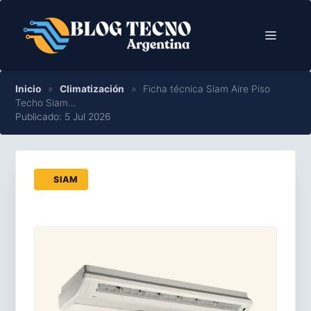
Saltar
al
Menú
contenido
Inicio
»
Climatización
»
Ficha técnica Siam Aire Piso
Techo Siam…
Publicado: 5 Jul 2026
SIAM