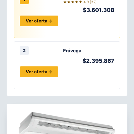
★★★★★ 4.8 (32)
$3.601.308
Ver oferta →
Frávega
2
$2.395.867
Ver oferta →