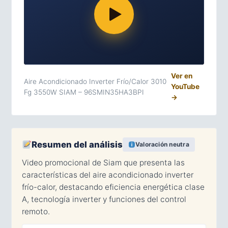
Ver en
Aire Acondicionado Inverter Frío/Calor 3010
YouTube
Fg 3550W SIAM – 96SMIN35HA3BPI
→
Resumen del análisis
Valoración neutra
Video promocional de Siam que presenta las
características del aire acondicionado inverter
frío-calor, destacando eficiencia energética clase
A, tecnología inverter y funciones del control
remoto.