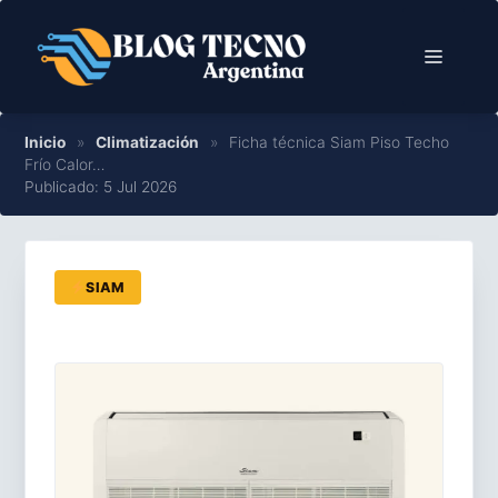
Saltar
al
Menú
contenido
Inicio
»
Climatización
»
Ficha técnica Siam Piso Techo
Frío Calor…
Publicado: 5 Jul 2026
SIAM